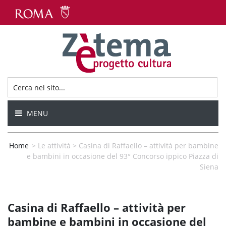
MENU
Home
>
Le attività
>
Casina di Raffaello – attività per bambine
e bambini in occasione del 93° Concorso ippico Piazza di
Siena
Casina di Raffaello – attività per
bambine e bambini in occasione del