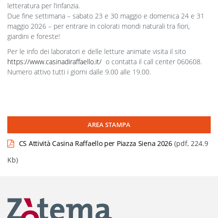
letteratura per l’infanzia.
Due fine settimana – sabato 23 e 30 maggio e domenica 24 e 31
maggio 2026 – per entrare in colorati mondi naturali tra fiori,
giardini e foreste!
Per le info dei laboratori e delle letture animate visita il sito
https://www.casinadiraffaello.it/
o contatta il call center 060608.
Numero attivo tutti i giorni dalle 9.00 alle 19.00.
AREA STAMPA
CS Attività Casina Raffaello per Piazza Siena 2026
(pdf, 224.9
Kb)