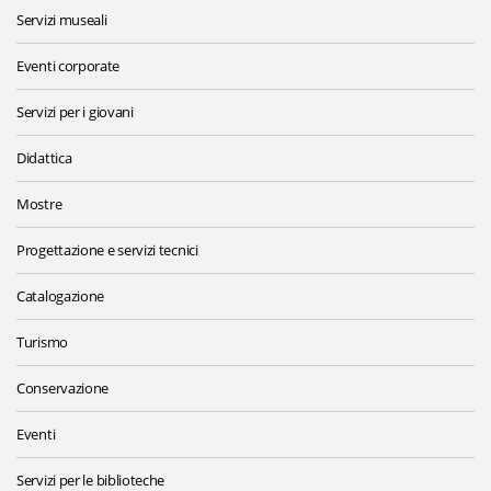
Servizi museali
Eventi corporate
Servizi per i giovani
Didattica
Mostre
Progettazione e servizi tecnici
Catalogazione
Turismo
Conservazione
Eventi
Servizi per le biblioteche