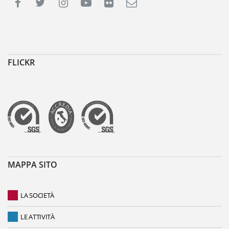
FLICKR
MAPPA SITO
LA SOCIETÀ
LE ATTIVITÀ