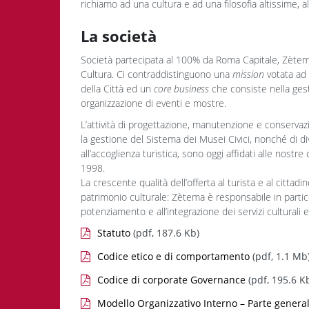
richiamo ad una cultura e ad una filosofia altissime, al
La società
Società partecipata al 100% da Roma Capitale, Zètema
Cultura. Ci contraddistinguono una
mission
votata ad 
della Città ed un
core business
che consiste nella gestio
organizzazione di eventi e mostre.
L’attività di progettazione, manutenzione e conservaz
la gestione del Sistema dei Musei Civici, nonché di dive
all’accoglienza turistica, sono oggi affidati alle nos
1998.
La crescente qualità dell’offerta al turista e al citt
patrimonio culturale: Zètema è responsabile in partico
potenziamento e all’integrazione dei servizi culturali e 
Statuto
(pdf, 187.6 Kb)
Codice etico e di comportamento
(pdf, 1.1 Mb
Codice di corporate Governance
(pdf, 195.6 K
Modello Organizzativo Interno – Parte genera