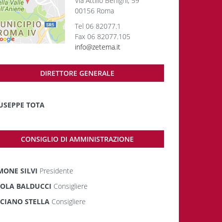
Via Attilio Benigni, 59
00156 Roma
Tel 06 82077.1
Fax 06 82077.105
info@zetema.it
DIRETTORE GENERALE
USEPPE TOTA
CONSIGLIO DI AMMINISTRAZIONE
MONE SILVI
Presidente
OLA BALDUCCI
Consigliere
CIANO STELLA
Consigliere