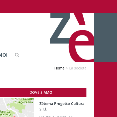
NOI
Home
>
La società
DOVE SIAMO
Zètema Progetto Cultura
S.r.l.