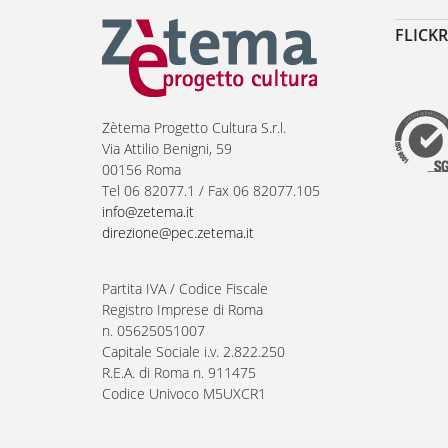
FLICKR
Zètema Progetto Cultura S.r.l.
Via Attilio Benigni, 59
00156 Roma
Tel 06 82077.1 / Fax 06 82077.105
info@zetema.it
direzione@pec.zetema.it
Partita IVA / Codice Fiscale
Registro Imprese di Roma
n. 05625051007
Capitale Sociale i.v. 2.822.250
R.E.A. di Roma n. 911475
Codice Univoco M5UXCR1