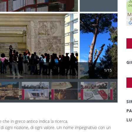
GI
1/15
SI
PA
LU
 che in greco antico indica la ricerca.
 di ogni nozione, di ogni valore. Un nome impegnativo con un