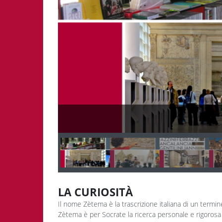
LA CURIOSITÀ
Il nome Zètema è la trascrizione italiana di un termine
Zètema è per Socrate la ricerca personale e rigorosa