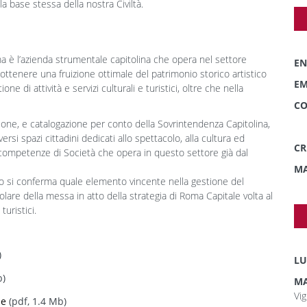
la base stessa della nostra Civiltà.
 è l’azienda strumentale capitolina che opera nel settore
EN
ottenere una fruizione ottimale del patrimonio storico artistico
EM
ne di attività e servizi culturali e turistici, oltre che nella
CO
ione, e catalogazione per conto della Sovrintendenza Capitolina,
rsi spazi cittadini dedicati allo spettacolo, alla cultura ed
CR
tre competenze di Società che opera in questo settore già dal
MA
adino si conferma quale elemento vincente nella gestione del
lare della messa in atto della strategia di Roma Capitale volta al
turistici.
)
LU
b)
MA
Vig
le
(pdf, 1.4 Mb)