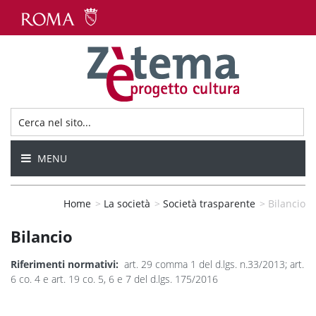
MENU
Home
>
La società
>
Società trasparente
>
Bilancio
Bilancio
Riferimenti normativi:
art. 29 comma 1 del d.lgs. n.33/2013; art.
6 co. 4 e art. 19 co. 5, 6 e 7 del d.lgs. 175/2016