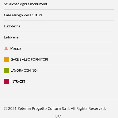
Siti archeologici e monumenti
Case e luoghi della cultura
Ludoteche
Le librerie
Mappa
GARE E ALBO FORNITORI
LAVORA CON NOI
INTRAZET
© 2021 Zètema Progetto Cultura S.r.l. All Rights Reserved.
URP