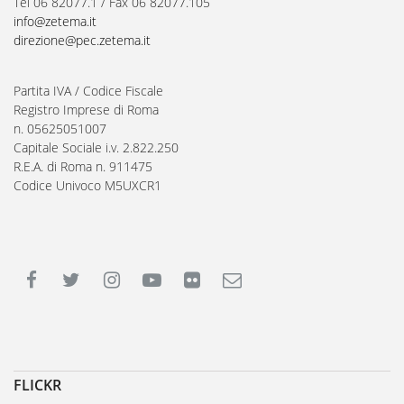
Tel 06 82077.1 / Fax 06 82077.105
info@zetema.it
direzione@pec.zetema.it
Partita IVA / Codice Fiscale
Registro Imprese di Roma
n. 05625051007
Capitale Sociale i.v. 2.822.250
R.E.A. di Roma n. 911475
Codice Univoco M5UXCR1
FLICKR