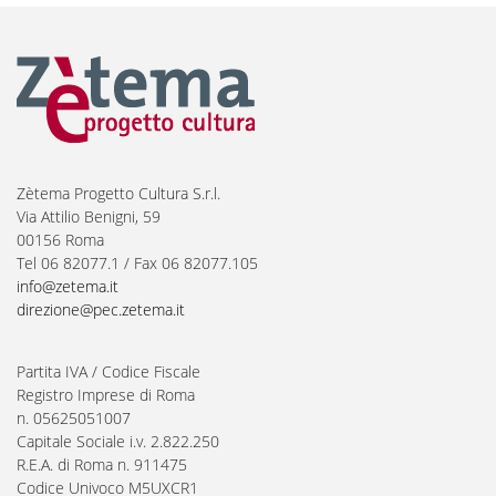
Zètema Progetto Cultura S.r.l.
Via Attilio Benigni, 59
00156 Roma
Tel 06 82077.1 / Fax 06 82077.105
info@zetema.it
direzione@pec.zetema.it
Partita IVA / Codice Fiscale
Registro Imprese di Roma
n. 05625051007
Capitale Sociale i.v. 2.822.250
R.E.A. di Roma n. 911475
Codice Univoco M5UXCR1