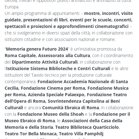
Geova, militari e oppositori politici antifascisti e antinazisti di tutta
Europa.
Un ampio programma di appuntamenti –
mostre, incontri, visite
guidate, presentazioni di libri, eventi per le scuole, concerti,
spettacoli e proiezioni e approfondimenti cinematografici
–
che si svolgeranno in diversi spazi della città, in collaborazione con
istituzioni cittadine e con associazioni nazionali e romane.
“
Memoria genera Futuro 2024
” è un’iniziativa promossa da
Roma Capitale, Assessorato alla Cultura
, con il coordinamento
del
Dipartimento Attività Culturali
, in collaborazione con
l’
Istituzione Sistema Biblioteche
e Centri Culturali
e le altre
istituzioni del Tavolo tecnico per la produzione culturale
contemporanea:
Fondazione Accademia Nazionale di Santa
Cecilia, Fondazione Cinema per Roma, Fondazione Musica
per Roma, Azienda Speciale Palaexpo, Fondazione Teatro
dell’Opera di Roma, Sovrintendenza Capitolina ai Beni
Culturali
e ancora
Comunità Ebraica di Roma
, in collaborazione
con la
Fondazione Museo della Shoah
e la
Fondazione per il
Museo Ebraico di Roma
, le
Associazioni della Casa della
Memoria e della Storia
,
Teatro Biblioteca Quarticciolo
,
Teatro Tor Bella Monaca, Teatro Villa Pamphilj
.