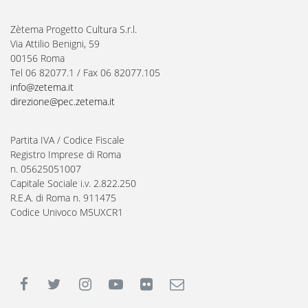
Zètema Progetto Cultura S.r.l.
Via Attilio Benigni, 59
00156 Roma
Tel 06 82077.1 / Fax 06 82077.105
info@zetema.it
direzione@pec.zetema.it
Partita IVA / Codice Fiscale
Registro Imprese di Roma
n. 05625051007
Capitale Sociale i.v. 2.822.250
R.E.A. di Roma n. 911475
Codice Univoco M5UXCR1