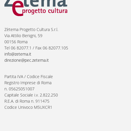
Zètema Progetto Cultura S.r.l.
Via Attilio Benigni, 59
00156 Roma
Tel 06 82077.1 / Fax 06 82077.105
info@zetema.it
direzione@pec.zetema.it
Partita IVA / Codice Fiscale
Registro Imprese di Roma
n. 05625051007
Capitale Sociale i.v. 2.822.250
R.E.A. di Roma n. 911475
Codice Univoco M5UXCR1