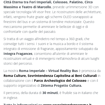
Città Eterna tra Fori Imperiali, Colosseo, Palatino, Circo
Massimo e Teatro di Marcello
, prevede un’immersione 3D con
speciale tecnologia VR visor free. Le ricostruzioni delle architetture,
infatti, vengono fruite grazie agli schermi OLED sovrapposti ai
finestrini del bus e un sistema di tendine motorizzate. Questo
meccanismo permette di ammirare le bellezze di oggi e di
confrontarle con quelle del passato.
Si tratta di un viaggio all’indietro nel tempo a 360 gradi, che
coinvolge tutti i sensi. I suoni e la musica a bordo e il sistema
integrato di emissione di fragranze, appositamente sviluppato da
Integra Fragances
, consentono all’utente di ammirare le
ricostruzioni virtuali e di immergersi nell’atmosfera di alcuni luoghi
storici del percorso.
La mostra
Roma Imperiale – Virtual Reality Bus
è promossa da
Roma Culture,
Sovrintendenza Capitolina ai Beni Culturali
in
collaborazione con il
Parco Archeologico del Colosseo
e con il
supporto organizzativo di
Zètema Progetto Cultura.
Il percorso, della durata di
30 minuti
, è fruibile sia in italiano che
in inglese.
Tutte le informazioni su
www.sovraintendenzaroma.it