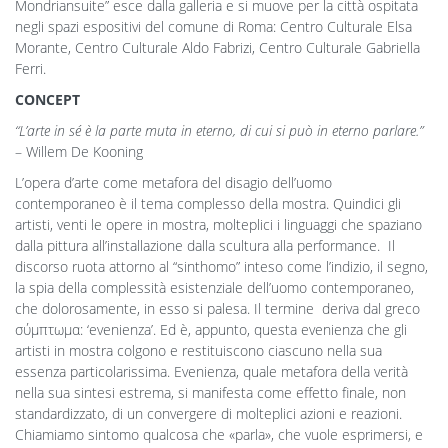
Mondriansuite” esce dalla galleria e si muove per la città ospitata
negli spazi espositivi del comune di Roma: Centro Culturale Elsa
Morante, Centro Culturale Aldo Fabrizi, Centro Culturale Gabriella
Ferri.
CONCEPT
“L’arte in sé è la parte muta in eterno, di cui si può in eterno parlare.”
– Willem De Kooning
L’opera d’arte come metafora del disagio dell’uomo
contemporaneo è il tema complesso della mostra. Quindici gli
artisti, venti le opere in mostra, molteplici i linguaggi che spaziano
dalla pittura all’installazione dalla scultura alla performance. Il
discorso ruota attorno al “sinthomo” inteso come l’indizio, il segno,
la spia della complessità esistenziale dell’uomo contemporaneo,
che dolorosamente, in esso si palesa. Il termine deriva dal greco
σύμπτωμα: ‘evenienza’. Ed è, appunto, questa evenienza che gli
artisti in mostra colgono e restituiscono ciascuno nella sua
essenza particolarissima. Evenienza, quale metafora della verità
nella sua sintesi estrema, si manifesta come effetto finale, non
standardizzato, di un convergere di molteplici azioni e reazioni.
Chiamiamo sintomo qualcosa che «parla», che vuole esprimersi, e