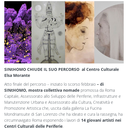
SINtHOMO CHIUDE IL SUO PERCORSO al Centro Culturale
Elsa Morante
Atto finale del percorso – iniziato lo scorso febbraio
– di
SINtHOMO,
mostra collettiva nomade
promossa da Roma
Capitale, Assessorato allo Sviluppo delle Periferie, Infrastrutture e
Manutenzione Urbana e Assessorato alla Cultura, Creatività e
Promozione Artistica che, uscita dalla galleria La Fucina
Mondriansuite di San Lorenzo che ha ideato e cura la rassegna, ha
circumnavigato Roma esponendo i lavori di
14 giovani artisti nei
Centri Culturali delle Periferie
.