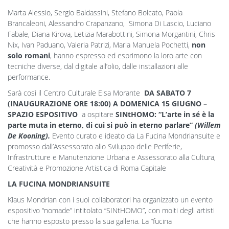
Marta Alessio, Sergio Baldassini, Stefano Bolcato, Paola
Brancaleoni, Alessandro Crapanzano, Simona Di Lascio, Luciano
Fabale, Diana Kirova, Letizia Marabottini, Simona Morgantini, Chris
Nix, Ivan Paduano, Valeria Patrizi, Maria Manuela Pochetti,
non
solo romani
, hanno espresso ed esprimono la loro arte con
tecniche diverse, dal digitale all’olio, dalle installazioni alle
performance.
Sarà così il Centro Culturale Elsa Morante
DA SABATO 7
(INAUGURAZIONE
ORE
18:00) A DOMENICA 15 GIUGNO –
SPAZIO ESPOSITIVO
a ospitare
SINtHOMO: “L’arte in sé è la
parte muta in eterno, di cui si può in eterno parlare”
(Willem
De Kooning).
Evento curato e ideato da La Fucina Mondriansuite e
promosso dall’Assessorato allo Sviluppo delle Periferie,
Infrastrutture e Manutenzione Urbana e Assessorato alla Cultura,
Creatività e Promozione Artistica di Roma Capitale
LA FUCINA MONDRIANSUITE
Klaus Mondrian con i suoi collaboratori ha organizzato un evento
espositivo “nomade” intitolato “SINtHOMO”, con molti degli artisti
che hanno esposto presso la sua galleria. La “fucina