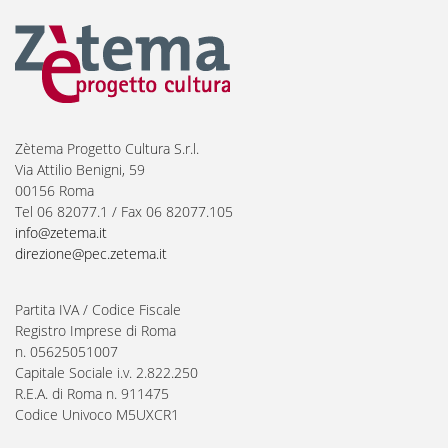
Zètema Progetto Cultura S.r.l.
Via Attilio Benigni, 59
00156 Roma
Tel 06 82077.1 / Fax 06 82077.105
info@zetema.it
direzione@pec.zetema.it
Partita IVA / Codice Fiscale
Registro Imprese di Roma
n. 05625051007
Capitale Sociale i.v. 2.822.250
R.E.A. di Roma n. 911475
Codice Univoco M5UXCR1