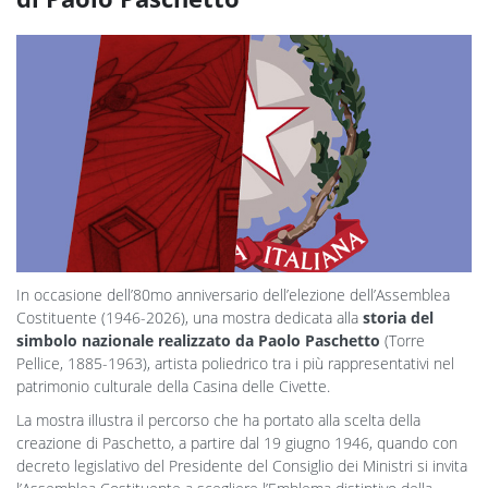
In occasione dell’80mo anniversario dell’elezione dell’Assemblea
Costituente (1946-2026), una mostra dedicata alla
storia del
simbolo nazionale realizzato da Paolo Paschetto
(Torre
Pellice, 1885-1963), artista poliedrico tra i più rappresentativi nel
patrimonio culturale della Casina delle Civette.
La mostra illustra il percorso che ha portato alla scelta della
creazione di Paschetto, a partire dal 19 giugno 1946, quando con
decreto legislativo del Presidente del Consiglio dei Ministri si invita