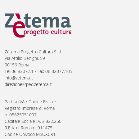
Zètema Progetto Cultura S.r.l.
Via Attilio Benigni, 59
00156 Roma
Tel 06 82077.1 / Fax 06 82077.105
info@zetema.it
direzione@pec.zetema.it
Partita IVA / Codice Fiscale
Registro Imprese di Roma
n. 05625051007
Capitale Sociale i.v. 2.822.250
R.E.A. di Roma n. 911475
Codice Univoco M5UXCR1