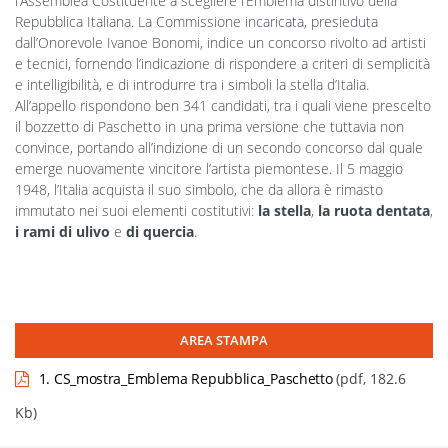
l’Assemblea Costituente a scegliere l’Emblema distintivo della
Repubblica Italiana. La Commissione incaricata, presieduta
dall’Onorevole Ivanoe Bonomi, indice un concorso rivolto ad artisti
e tecnici, fornendo l’indicazione di rispondere a criteri di semplicità
e intelligibilità, e di introdurre tra i simboli la stella d’Italia.
All’appello rispondono ben 341 candidati, tra i quali viene prescelto
il bozzetto di Paschetto in una prima versione che tuttavia non
convince, portando all’indizione di un secondo concorso dal quale
emerge nuovamente vincitore l’artista piemontese. Il 5 maggio
1948, l’Italia acquista il suo simbolo, che da allora è rimasto
immutato nei suoi elementi costitutivi:
la stella
,
la ruota dentata
,
i rami di ulivo
e
di quercia
.
AREA STAMPA
1. CS_mostra_Emblema Repubblica_Paschetto
(pdf, 182.6
Kb)