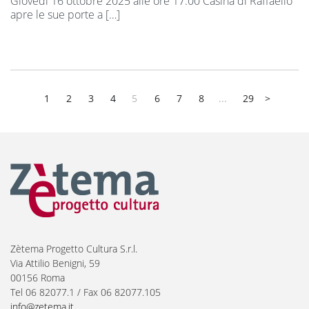
Giovedì 16 ottobre 2025 alle ore 17.00 Casina di Raffaello
apre le sue porte a […]
1
2
3
4
5
6
7
8
...
29
>
Zètema Progetto Cultura S.r.l.
Via Attilio Benigni, 59
00156 Roma
Tel 06 82077.1 / Fax 06 82077.105
info@zetema.it