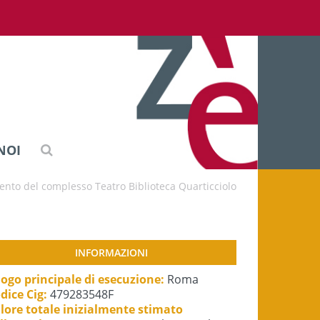
NOI
ento del complesso Teatro Biblioteca Quarticciolo
INFORMAZIONI
ogo principale di esecuzione:
Roma
dice Cig:
479283548F
lore totale inizialmente stimato