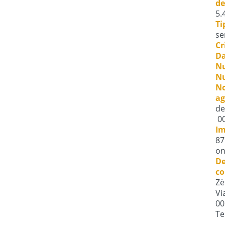
de
5.
Ti
se
Cr
Da
Nu
Nu
No
ag
de
00
Im
87
on
De
co
Zè
Vi
00
Te