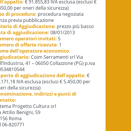
ll'appalto:
€ 91.855,83 IVA esclusa (esclusi €
450,00 per oneri della sicurezza)
po di procedura:
procedura negoziata
nza previa pubblicazione
iterio di Aggiudicazione:
prezzo più basso
ta di aggiudicazione:
08/01/2013
mero operatori invitati:
5
mero di offerte ricevute:
1
me dell'operatore economico
giudicatario:
Coim Serramenti srl Via
ll’Industria, 41 – 06050 Collazzone (PG) p.iva
534810544
porto di aggiudicazione dell'appalto:
€
.171,18 IVA esclusa (esclusi € 5.450,00 per
eri della sicurezza)
nominazione, indirizzi e punti di
ntatto:
tema Progetto Cultura srl
a Attilio Benigni, 59
156 Roma
l 06-820771