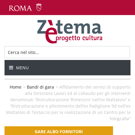
MENU
Home
>
Bandi di gara
>
Affidamento dei servizi di supporto
alla Direzione Lavori ed al collaudo per gli interventi
denominati “Ristrutturazione ‘Rimessini’ nell’ex Mattatoio” e
“Ristrutturazione e allestimento dell’ex Padiglione 9d nell’ex
Mattatoio di Testaccio per la realizzazione di un Centro per la
fotografia”
GARE ALBO FORNITORI