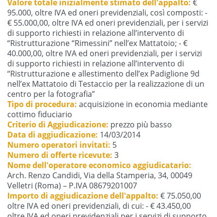
Valore totale inizialmente stimato dell'appalto:
€
95.000, oltre IVA ed oneri previdenziali, così composti: -
€ 55.000,00, oltre IVA ed oneri previdenziali, per i servizi
di supporto richiesti in relazione all’intervento di
“Ristrutturazione “Rimessini” nell’ex Mattatoio; - €
40.000,00, oltre IVA ed oneri previdenziali, per i servizi
di supporto richiesti in relazione all’intervento di
“Ristrutturazione e allestimento dell’ex Padiglione 9d
nell’ex Mattatoio di Testaccio per la realizzazione di un
centro per la fotografia”
Tipo di procedura:
acquisizione in economia mediante
cottimo fiduciario
Criterio di Aggiudicazione:
prezzo più basso
Data di aggiudicazione:
14/03/2014
Numero operatori invitati:
5
Numero di offerte ricevute:
3
Nome dell'operatore economico aggiudicatario:
Arch. Renzo Candidi, Via della Stamperia, 34, 00049
Velletri (Roma) – P.IVA 08679201007
Importo di aggiudicazione dell'appalto:
€ 75.050,00
oltre IVA ed oneri previdenziali, di cui: - € 43.450,00
oltre IVA ed oneri previdenziali per i servizi di supporto