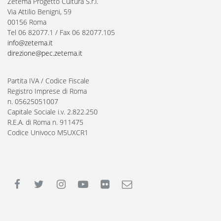
Zètema Progetto Cultura S.r.l.
Via Attilio Benigni, 59
00156 Roma
Tel 06 82077.1 / Fax 06 82077.105
info@zetema.it
direzione@pec.zetema.it
Partita IVA / Codice Fiscale
Registro Imprese di Roma
n. 05625051007
Capitale Sociale i.v. 2.822.250
R.E.A. di Roma n. 911475
Codice Univoco M5UXCR1