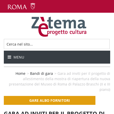
MENU
Home
>
Bandi di gara
>
Gara ad inviti per il progetto di
allestimento della mostra di riapertura della nuova
presentazione del Museo di Roma di Palazzo Braschi (II e III
piano)
GARE ALBO FORNITORI
GARA AD INVITI PER IL PROGETTO DI