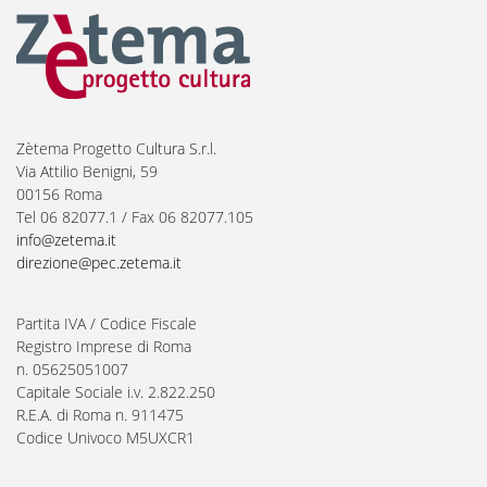
Zètema Progetto Cultura S.r.l.
Via Attilio Benigni, 59
00156 Roma
Tel 06 82077.1 / Fax 06 82077.105
info@zetema.it
direzione@pec.zetema.it
Partita IVA / Codice Fiscale
Registro Imprese di Roma
n. 05625051007
Capitale Sociale i.v. 2.822.250
R.E.A. di Roma n. 911475
Codice Univoco M5UXCR1