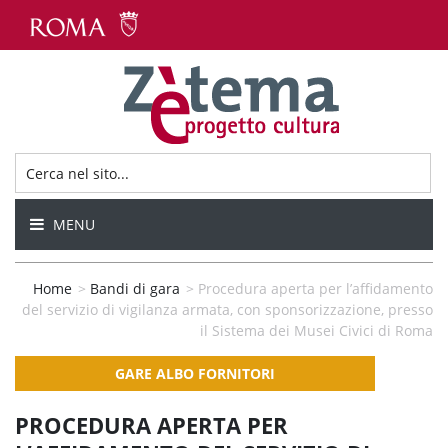
MENU
Home
>
Bandi di gara
>
Procedura aperta per l’affidamento
del servizio di vigilanza armata, con sponsorizzazione, presso
il Sistema dei Musei Civici di Roma
GARE ALBO FORNITORI
PROCEDURA APERTA PER