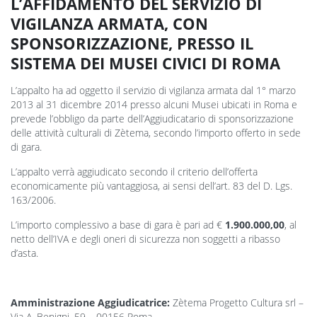
L’AFFIDAMENTO DEL SERVIZIO DI
VIGILANZA ARMATA, CON
SPONSORIZZAZIONE, PRESSO IL
SISTEMA DEI MUSEI CIVICI DI ROMA
L’appalto ha ad oggetto il servizio di vigilanza armata dal 1° marzo
2013 al 31 dicembre 2014 presso alcuni Musei ubicati in Roma e
prevede l’obbligo da parte dell’Aggiudicatario di sponsorizzazione
delle attività culturali di Zètema, secondo l’importo offerto in sede
di gara.
L’appalto verrà aggiudicato secondo il criterio dell’offerta
economicamente più vantaggiosa, ai sensi dell’art. 83 del D. Lgs.
163/2006.
L’importo complessivo a base di gara è pari ad €
1.900.000,00
, al
netto dell’IVA e degli oneri di sicurezza non soggetti a ribasso
d’asta.
Amministrazione Aggiudicatrice:
Zètema Progetto Cultura srl –
Via A. Benigni, 59 – 00156 Roma