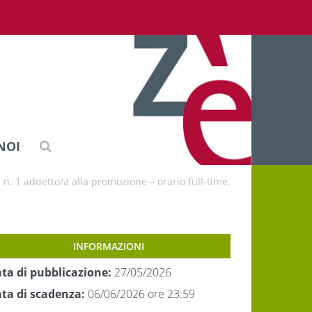
NOI
 n. 1 addetto/a alla promozione – orario full-time.
INFORMAZIONI
ta di pubblicazione:
27/05/2026
ta di scadenza:
06/06/2026 ore 23:59