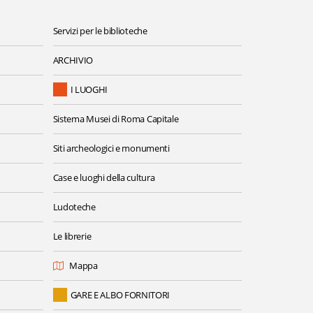
Servizi per le biblioteche
ARCHIVIO
I LUOGHI
Sistema Musei di Roma Capitale
Siti archeologici e monumenti
Case e luoghi della cultura
Ludoteche
Le librerie
Mappa
GARE E ALBO FORNITORI