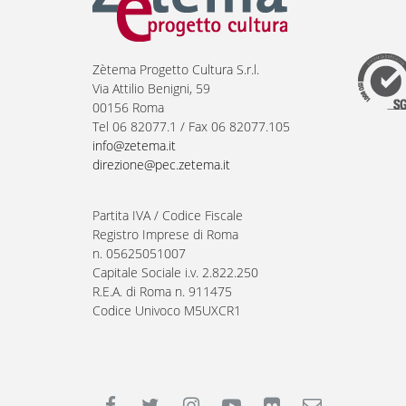
Zètema Progetto Cultura S.r.l.
Via Attilio Benigni, 59
00156 Roma
Tel 06 82077.1 / Fax 06 82077.105
info@zetema.it
direzione@pec.zetema.it
Partita IVA / Codice Fiscale
Registro Imprese di Roma
n. 05625051007
Capitale Sociale i.v. 2.822.250
R.E.A. di Roma n. 911475
Codice Univoco M5UXCR1