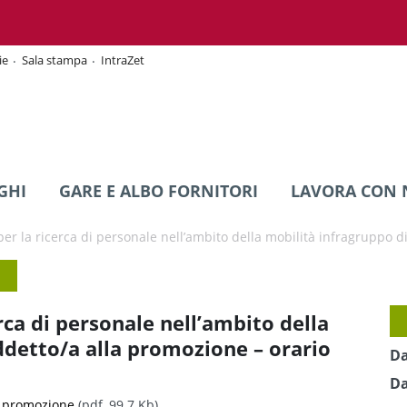
ie
Sala stampa
IntraZet
GHI
GARE E ALBO FORNITORI
LAVORA CON 
per la ricerca di personale nell’ambito della mobilità infragruppo di
rca di personale nell’ambito della
ddetto/a alla promozione – orario
Da
Da
o promozione
(pdf, 99.7 Kb)