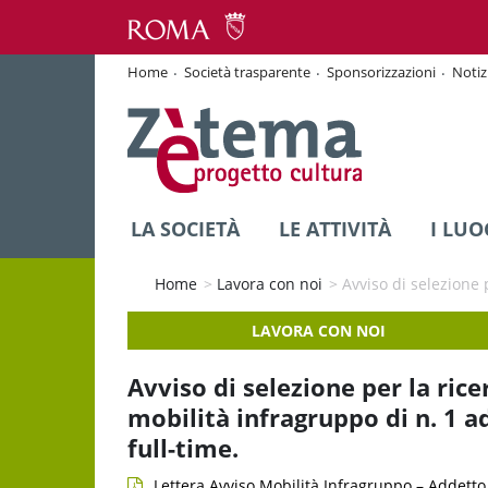
Home
Società trasparente
Sponsorizzazioni
Notiz
LA SOCIETÀ
LE ATTIVITÀ
I LUO
Home
>
Lavora con noi
>
Avviso di selezione 
LAVORA CON NOI
Avviso di selezione per la rice
mobilità infragruppo di n. 1 a
full-time.
Lettera Avviso Mobilità Infragruppo – Addett