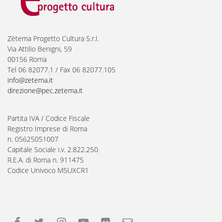
Zètema Progetto Cultura S.r.l.
Via Attilio Benigni, 59
00156 Roma
Tel 06 82077.1 / Fax 06 82077.105
info@zetema.it
direzione@pec.zetema.it
Partita IVA / Codice Fiscale
Registro Imprese di Roma
n. 05625051007
Capitale Sociale i.v. 2.822.250
R.E.A. di Roma n. 911475
Codice Univoco M5UXCR1