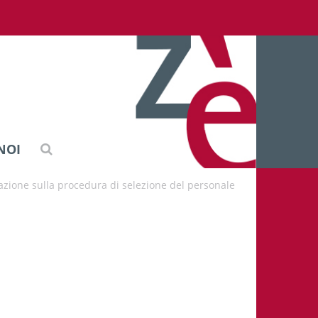
NOI
azione sulla procedura di selezione del personale