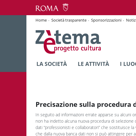
Home
Società trasparente
Sponsorizzazioni
Notiz
LA SOCIETÀ
LE ATTIVITÀ
I LUO
Precisazione sulla procedura d
In seguito ad informazioni errate apparse su alcuni
non ha indetto alcuna nuova procedura di selezione 
dati “professionisti e collaboratori” che sostituisce l
che dalla nuova banca dati non si può attingere per 