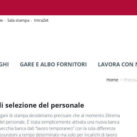
ie
Sala stampa
IntraZet
GHI
GARE E ALBO FORNITORI
LAVORA CON 
Home
>
Precis
i selezione del personale
 organi di stampa desideriamo precisare che al momento Zètema
del personale. È stata semplicemente attivata una nuova banca
a vecchia banca dati “lavoro temporaneo” con la sola differenza
assunzioni a tempo determinato ma solo per incarichi di lavoro