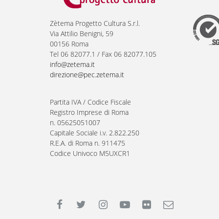
Zètema Progetto Cultura S.r.l.
Via Attilio Benigni, 59
00156 Roma
Tel 06 82077.1 / Fax 06 82077.105
info@zetema.it
direzione@pec.zetema.it
Partita IVA / Codice Fiscale
Registro Imprese di Roma
n. 05625051007
Capitale Sociale i.v. 2.822.250
R.E.A. di Roma n. 911475
Codice Univoco M5UXCR1