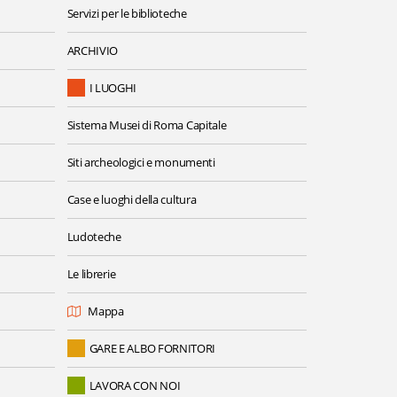
Servizi per le biblioteche
ARCHIVIO
I LUOGHI
Sistema Musei di Roma Capitale
Siti archeologici e monumenti
Case e luoghi della cultura
Ludoteche
Le librerie
Mappa
GARE E ALBO FORNITORI
LAVORA CON NOI