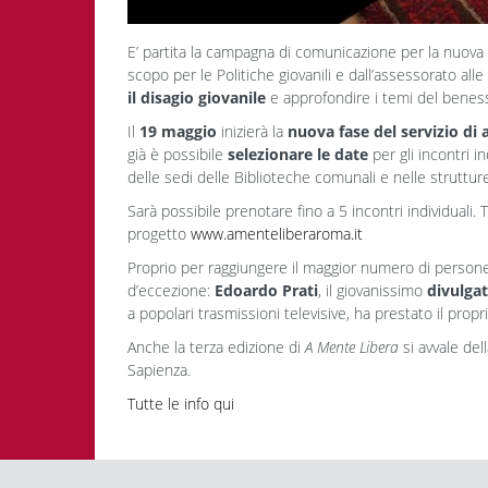
E’ partita la campagna di comunicazione per la nuova e
scopo per le Politiche giovanili e dall’assessorato alle
il disagio giovanile
e approfondire i temi del beness
Il
19 maggio
inizierà la
nuova fase del servizio di 
già è possibile
selezionare le date
per gli incontri i
delle sedi delle Biblioteche comunali e nelle strutture
Sarà possibile prenotare fino a 5 incontri individuali. 
progetto
www.amenteliberaroma.it
Proprio per raggiungere il maggior numero di person
d’eccezione:
Edoardo Prati
, il giovanissimo
divulgat
a popolari trasmissioni televisive, ha prestato il proprio 
Anche la terza edizione di
A Mente Libera
si avvale del
Sapienza.
Tutte le info qui