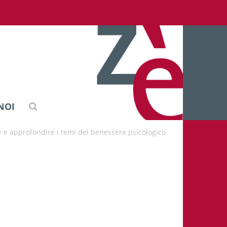
NOI
e e approfondire i temi del benessere psicologico.