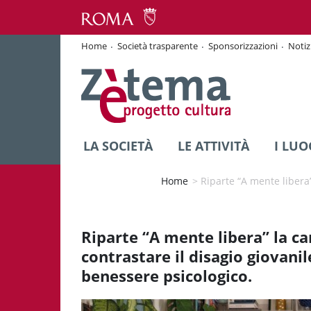
Home
Società trasparente
Sponsorizzazioni
Notiz
LA SOCIETÀ
LE ATTIVITÀ
I LUO
Home
>
Riparte “A mente libera
Riparte “A mente libera” la 
contrastare il disagio giovani
benessere psicologico.