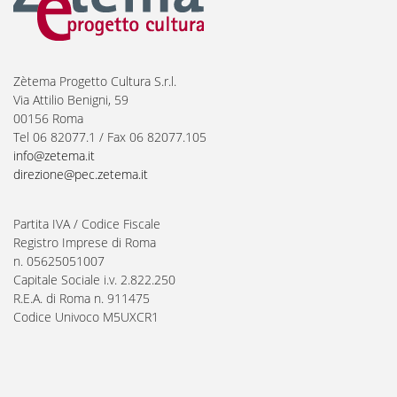
Zètema Progetto Cultura S.r.l.
Via Attilio Benigni, 59
00156 Roma
Tel 06 82077.1 / Fax 06 82077.105
info@zetema.it
direzione@pec.zetema.it
Partita IVA / Codice Fiscale
Registro Imprese di Roma
n. 05625051007
Capitale Sociale i.v. 2.822.250
R.E.A. di Roma n. 911475
Codice Univoco M5UXCR1