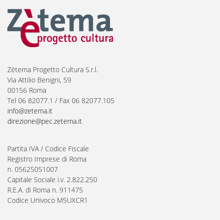
Zètema Progetto Cultura S.r.l.
Via Attilio Benigni, 59
00156 Roma
Tel 06 82077.1 / Fax 06 82077.105
info@zetema.it
direzione@pec.zetema.it
Partita IVA / Codice Fiscale
Registro Imprese di Roma
n. 05625051007
Capitale Sociale i.v. 2.822.250
R.E.A. di Roma n. 911475
Codice Univoco M5UXCR1