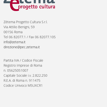
Zètema Progetto Cultura S.r.l.
Via Attilio Benigni, 59
00156 Roma
Tel 06 82077.1 / Fax 06 82077.105
info@zetema.it
direzione@pec.zetema.it
Partita IVA / Codice Fiscale
Registro Imprese di Roma
n. 05625051007
Capitale Sociale i.v. 2.822.250
R.E.A. di Roma n. 911475
Codice Univoco M5UXCR1