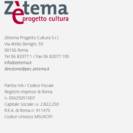
Zètema Progetto Cultura S.r.l.
Via Attilio Benigni, 59
00156 Roma
Tel 06 82077.1 / Fax 06 82077.105
info@zetema.it
direzione@pec.zetema.it
Partita IVA / Codice Fiscale
Registro Imprese di Roma
n. 05625051007
Capitale Sociale i.v. 2.822.250
R.E.A. di Roma n. 911475
Codice Univoco M5UXCR1