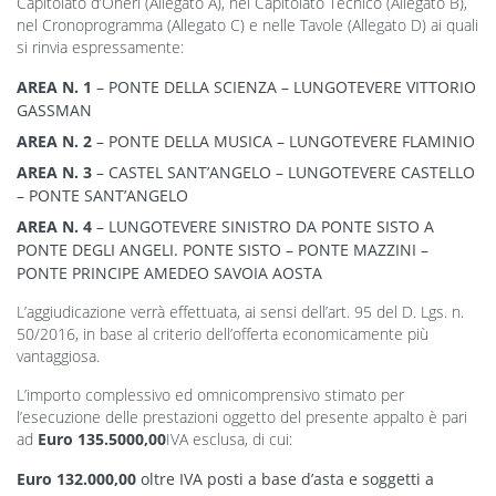
Capitolato d’Oneri (Allegato A), nel Capitolato Tecnico (Allegato B),
nel Cronoprogramma (Allegato C) e nelle Tavole (Allegato D) ai quali
si rinvia espressamente:
AREA N. 1
– PONTE DELLA SCIENZA – LUNGOTEVERE VITTORIO
GASSMAN
AREA N. 2
– PONTE DELLA MUSICA – LUNGOTEVERE FLAMINIO
AREA N. 3
– CASTEL SANT’ANGELO – LUNGOTEVERE CASTELLO
– PONTE SANT’ANGELO
AREA N. 4
– LUNGOTEVERE SINISTRO DA PONTE SISTO A
PONTE DEGLI ANGELI. PONTE SISTO – PONTE MAZZINI –
PONTE PRINCIPE AMEDEO SAVOIA AOSTA
L’aggiudicazione verrà effettuata, ai sensi dell’art. 95 del D. Lgs. n.
50/2016, in base al criterio dell’offerta economicamente più
vantaggiosa.
L’importo complessivo ed omnicomprensivo stimato per
l’esecuzione delle prestazioni oggetto del presente appalto è pari
ad
Euro
135.5000,00
IVA esclusa, di cui:
Euro 132.000,00
oltre IVA posti a base d’asta e soggetti a