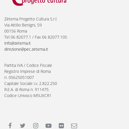
Zètema Progetto Cultura S.r.l.
Via Attilio Benigni, 59
00156 Roma
Tel 06 82077.1 / Fax 06 82077.105
info@zetema.it
direzione@pec.zetema.it
Partita IVA / Codice Fiscale
Registro Imprese di Roma
n. 05625051007
Capitale Sociale i.v. 2.822.250
R.E.A. di Roma n. 911475
Codice Univoco M5UXCR1