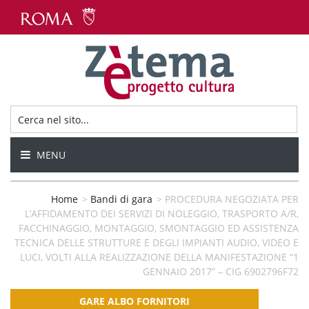
MENU
Home
>
Bandi di gara
>
PROCEDURA NEGOZIATA PER
L’AFFIDAMENTO DEI SERVIZI DI NOLEGGIO, TRASPORTO A/R,
FACCHINAGGIO, MONTAGGIO, SMONTAGGIO ED ASSISTENZA
TECNICA DELLE STRUTTURE E DEGLI IMPIANTI AUDIO, VIDEO E
LUCI, VOLTI ALLA REALIZZAZIONE DELLA MANIFESTAZIONE “1
GENNAIO 2017” – CIG 6902796F72
GARE ALBO FORNITORI