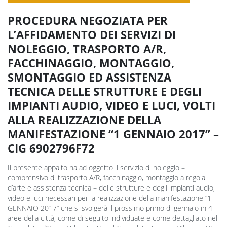
PROCEDURA NEGOZIATA PER
L’AFFIDAMENTO DEI SERVIZI DI
NOLEGGIO, TRASPORTO A/R,
FACCHINAGGIO, MONTAGGIO,
SMONTAGGIO ED ASSISTENZA
TECNICA DELLE STRUTTURE E DEGLI
IMPIANTI AUDIO, VIDEO E LUCI, VOLTI
ALLA REALIZZAZIONE DELLA
MANIFESTAZIONE “1 GENNAIO 2017” –
CIG 6902796F72
Il presente appalto ha ad oggetto il servizio di noleggio –
comprensivo di trasporto A/R, facchinaggio, montaggio a regola
d’arte e assistenza tecnica – delle strutture e degli impianti audio,
video e luci necessari per la realizzazione della manifestazione “1
GENNAIO 2017” che si svolgerà il prossimo primo di gennaio in 4
aree della città, come di seguito individuate e come dettagliato nel