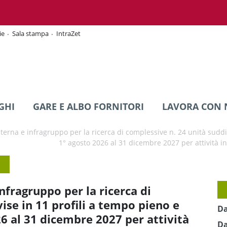
ie
Sala stampa
IntraZet
GHI
GARE E ALBO FORNITORI
LAVORA CON 
nterna e infragruppo per la ricerca di complessive n. 24 unità suddi
1° agosto 2026 al 31 dicembre 2027 per attività i
nfragruppo per la ricerca di
ise in 11 profili a tempo pieno e
Da
6 al 31 dicembre 2027 per attività
Da