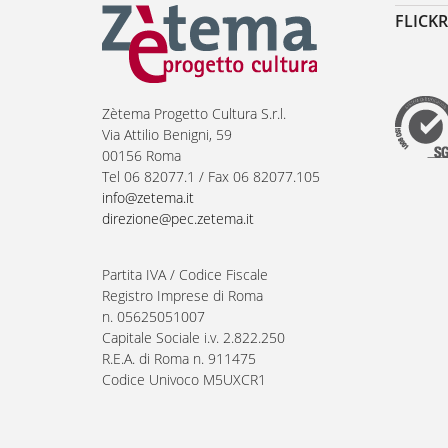
FLICKR
Zètema Progetto Cultura S.r.l.
Via Attilio Benigni, 59
00156 Roma
Tel 06 82077.1 / Fax 06 82077.105
info@zetema.it
direzione@pec.zetema.it
Partita IVA / Codice Fiscale
Registro Imprese di Roma
n. 05625051007
Capitale Sociale i.v. 2.822.250
R.E.A. di Roma n. 911475
Codice Univoco M5UXCR1