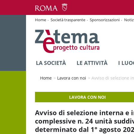
Home
Società trasparente
Sponsorizzazioni
Notiz
LA SOCIETÀ
LE ATTIVITÀ
I LUO
Home
>
Lavora con noi
>
Avviso di selezione i
LAVORA CON NOI
Avviso di selezione interna e i
complessive n. 24 unità suddiv
determinato dal 1° agosto 202