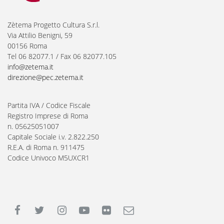
Zètema Progetto Cultura S.r.l.
Via Attilio Benigni, 59
00156 Roma
Tel 06 82077.1 / Fax 06 82077.105
info@zetema.it
direzione@pec.zetema.it
Partita IVA / Codice Fiscale
Registro Imprese di Roma
n. 05625051007
Capitale Sociale i.v. 2.822.250
R.E.A. di Roma n. 911475
Codice Univoco M5UXCR1