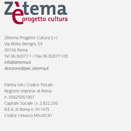
Zètema Progetto Cultura S.r.l.
Via Attilio Benigni, 59
00156 Roma
Tel 06 82077.1 / Fax 06 82077.105
info@zetema.it
direzione@pec.zetema.it
Partita IVA / Codice Fiscale
Registro Imprese di Roma
n. 05625051007
Capitale Sociale i.v. 2.822.250
R.E.A. di Roma n. 911475
Codice Univoco M5UXCR1